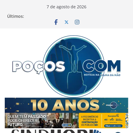
Pular
7 de agosto de 2026
para
Últimos:
o
conteúdo