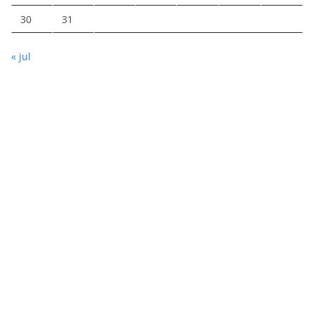
30
31
« jul