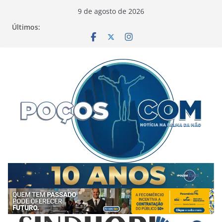
Pular
9 de agosto de 2026
para
Últimos:
o
conteúdo