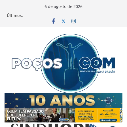
Pular
6 de agosto de 2026
para
Últimos:
o
conteúdo