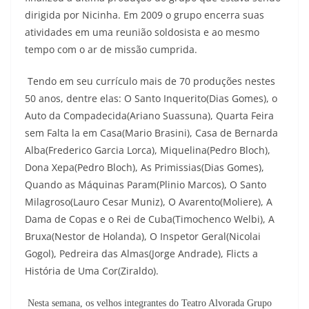
dirigida por Nicinha. Em 2009 o grupo encerra suas
atividades em uma reunião soldosista e ao mesmo
tempo com o ar de missão cumprida.
Tendo em seu currículo mais de 70 produções nestes
50 anos, dentre elas: O Santo Inquerito(Dias Gomes), o
Auto da Compadecida(Ariano Suassuna), Quarta Feira
sem Falta la em Casa(Mario Brasini), Casa de Bernarda
Alba(Frederico Garcia Lorca), Miquelina(Pedro Bloch),
Dona Xepa(Pedro Bloch), As Primissias(Dias Gomes),
Quando as Máquinas Param(Plinio Marcos), O Santo
Milagroso(Lauro Cesar Muniz), O Avarento(Moliere), A
Dama de Copas e o Rei de Cuba(Timochenco Welbi), A
Bruxa(Nestor de Holanda), O Inspetor Geral(Nicolai
Gogol), Pedreira das Almas(Jorge Andrade), Flicts a
História de Uma Cor(Ziraldo).
Nesta semana, os velhos integrantes do Teatro Alvorada Grupo