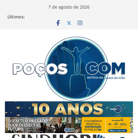
Pular
7 de agosto de 2026
para
Últimos:
o
conteúdo