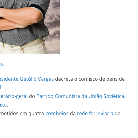
ia
.
esidente
Getúlio Vargas
decreta o confisco de bens de
l
.
etário-geral
do
Partido Comunista da União Soviética
.
nko
.
metidos em quatro
comboios
da
rede ferroviária
de