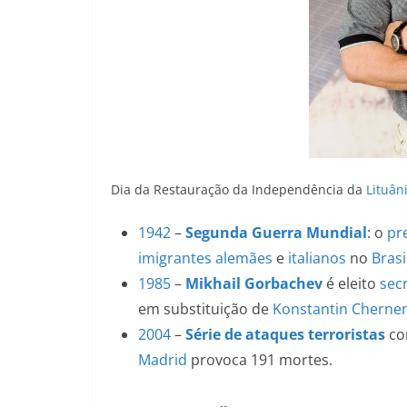
Dia da Restauração da Independência da
Lituân
1942
–
Segunda Guerra Mundial
: o
pr
imigrantes alemães
e
italianos
no
Brasi
1985
–
Mikhail Gorbachev
é eleito
secr
em substituição de
Konstantin Cherne
2004
–
Série de ataques terroristas
co
Madrid
provoca 191 mortes.