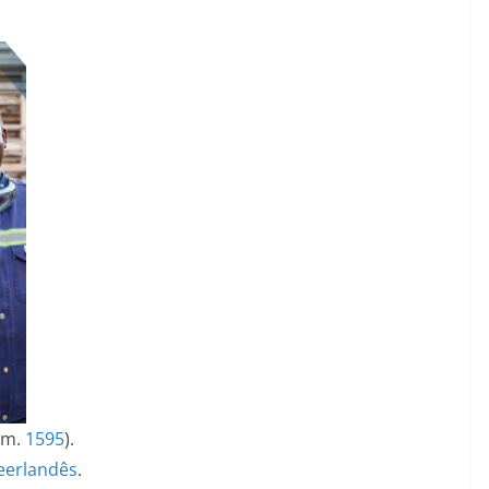
(m.
1595
).
eerlandês
.