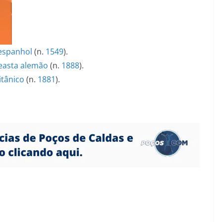
espanhol
(n.
1549
).
easta
alemão
(n.
1888
).
itânico
(n.
1881
).