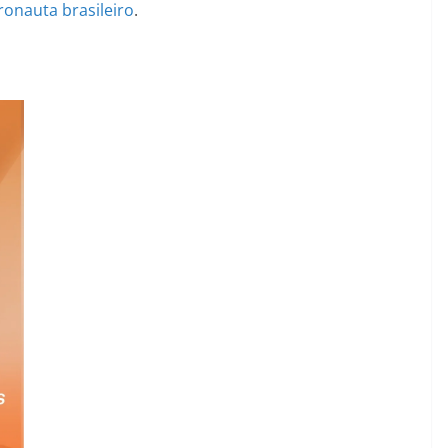
ronauta
brasileiro
.