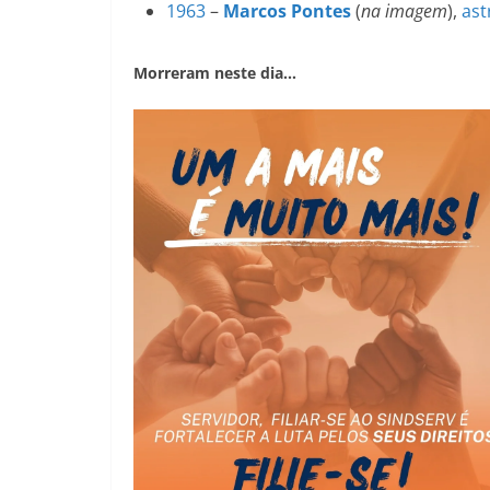
1963
–
Marcos Pontes
(
na imagem
),
ast
Morreram neste dia…