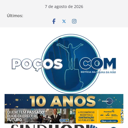
Pular
7 de agosto de 2026
para
Últimos:
o
conteúdo