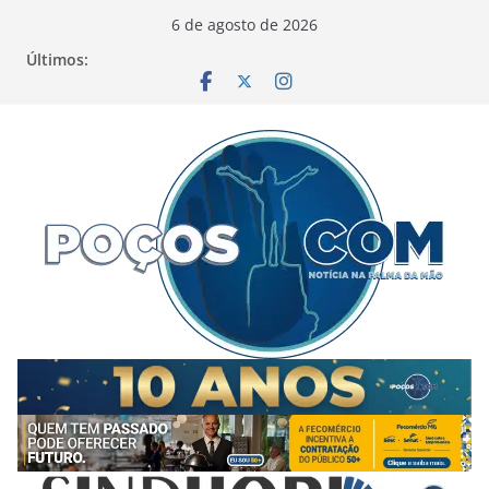
Pular
6 de agosto de 2026
para
Últimos:
o
conteúdo