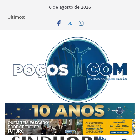
Pular
6 de agosto de 2026
para
Últimos:
o
conteúdo