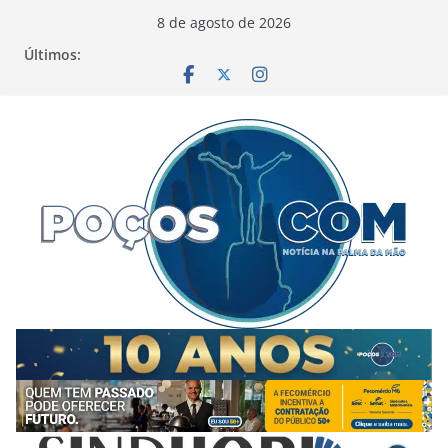
Pular
8 de agosto de 2026
para
Últimos:
o
conteúdo