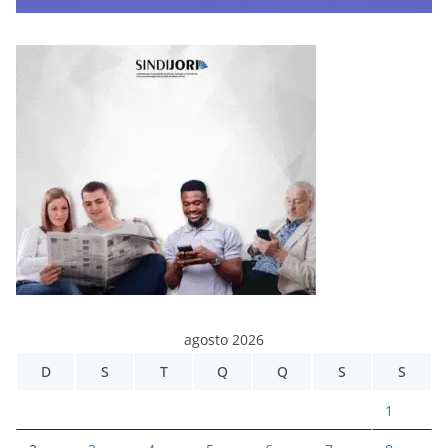
agosto 2026
D
S
T
Q
Q
S
S
1