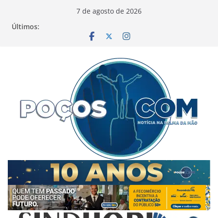
Pular
7 de agosto de 2026
para
Últimos:
o
conteúdo