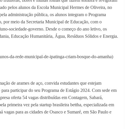
o frutíferas, flores e muitas folhas que fazem sombra e revigoram
iado pelos alunos da Escola Municipal Hermes de Oliveira, no
pela administração pública, os alunos integram o Programa
io, por meio da Secretaria Municipal de Educação, com o
aluno-sociedade-governo. Desde o começo do ano letivo, os
dania, Educação Humanitária, Água, Resíduos Sólidos e Energia.
lunos-da-rede-municipal-de-ipatinga-criam-bosque-do-amanha)
rmação de arames de aço, convida estudantes que estejam
 para participar do seu Programa de Estágio 2024. Com sede em
resa oferta 54 vagas distribuídas em Contagem, Sabará,
ela primeira vez pela startup brasileira bettha, especializada em
há vagas para as cidades de Osasco e Sumaré, em São Paulo e