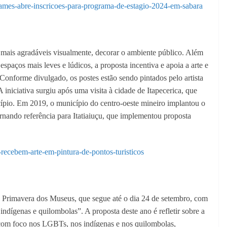
arames-abre-inscricoes-para-programa-de-estagio-2024-em-sabara
de mais agradáveis visualmente, decorar o ambiente público. Além
espaços mais leves e lúdicos, a proposta incentiva e apoia a arte e
s. Conforme divulgado, os postes estão sendo pintados pelo artista
iniciativa surgiu após uma visita à cidade de Itapecerica, que
cípio. Em 2019, o município do centro-oeste mineiro implantou o
rnando referência para Itatiaiuçu, que implementou proposta
recebem-arte-em-pintura-de-pontos-turisticos
a Primavera dos Museus, que segue até o dia 24 de setembro, com
ígenas e quilombolas”. A proposta deste ano é refletir sobre a
, com foco nos LGBTs, nos indígenas e nos quilombolas,