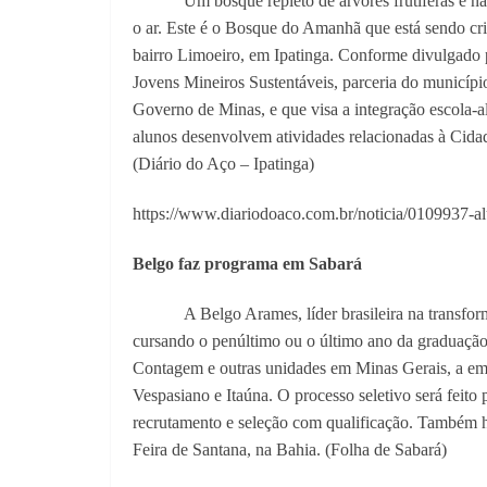
Um bosque repleto de árvores frutíferas e nã
o ar. Este é o Bosque do Amanhã que está sendo cr
bairro Limoeiro, em Ipatinga. Conforme divulgado 
Jovens Mineiros Sustentáveis, parceria do municíp
Governo de Minas, e que visa a integração escola-
alunos desenvolvem atividades relacionadas à Cida
(Diário do Aço – Ipatinga)
https://www.diariodoaco.com.br/noticia/0109937-a
Belgo faz programa em Sabará
A Belgo Arames, líder brasileira na transfo
cursando o penúltimo ou o último ano da graduação
Contagem e outras unidades em Minas Gerais, a emp
Vespasiano e Itaúna. O processo seletivo será feito p
recrutamento e seleção com qualificação. Também 
Feira de Santana, na Bahia. (Folha de Sabará)