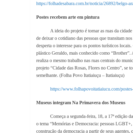
https://folhadesabara.com.br/noticia/26892/belgo-
Postes recebem arte em pintura
A ideia do projeto é tornar as ruas da cida
de deixar o cotidiano das pessoas que transitam nos 
desperta o interesse para os pontos turísticos locai
plástico Geraldo, mais conhecido como “Brother”. A 
realiza o mesmo trabalho nas ruas centrais do muni
projeto “Cidade das Rosas, Flores no Centro”, se to
semelhante. (Folha Povo Itatiaiuçu – Itatiaiuçu)
https://www.folhapovoitatiaiucu.com/postes-
Museus integram Na Primavera dos Museus
Começa a segunda-feira, 18, a 17ª edição d
o tema “Memórias e Democracia: pessoas LGBT+, ind
construção da democracia a partir de seus agentes