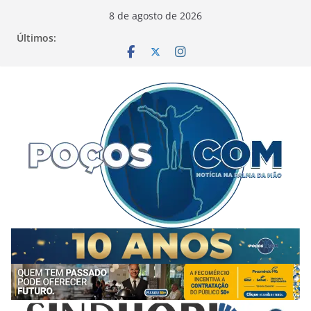
Pular
8 de agosto de 2026
para
Últimos:
o
conteúdo