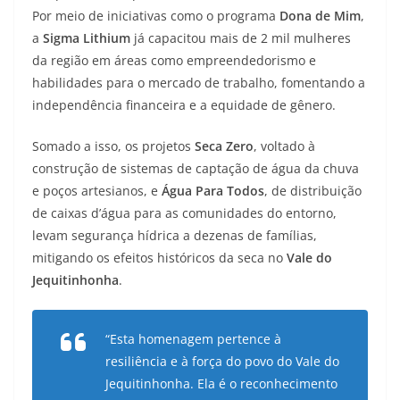
Por meio de iniciativas como o programa
Dona de Mim
,
a
Sigma Lithium
já capacitou mais de 2 mil mulheres
da região em áreas como empreendedorismo e
habilidades para o mercado de trabalho, fomentando a
independência financeira e a equidade de gênero.
Somado a isso, os projetos
Seca Zero
, voltado à
construção de sistemas de captação de água da chuva
e poços artesianos, e
Água Para Todos
, de distribuição
de caixas d’água para as comunidades do entorno,
levam segurança hídrica a dezenas de famílias,
mitigando os efeitos históricos da seca no
Vale do
Jequitinhonha
.
“Esta homenagem pertence à
resiliência e à força do povo do Vale do
Jequitinhonha. Ela é o reconhecimento