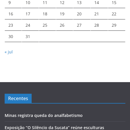
9
10
11
12
13
14
15
16
17
18
19
20
21
22
23
24
25
26
27
28
29
30
31
« jul
Recentes
Minas registra queda do analfabetismo
Exposição “O Silêncio da Sucata” reúne esculturas