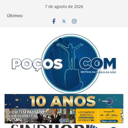
Pular
7 de agosto de 2026
para
Últimos:
o
conteúdo