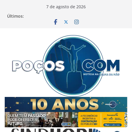
Pular
7 de agosto de 2026
para
Últimos:
o
conteúdo