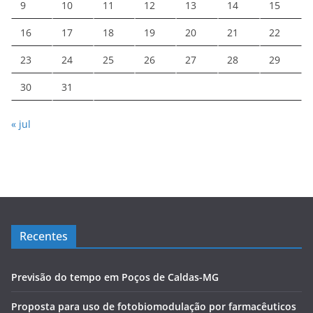
9
10
11
12
13
14
15
16
17
18
19
20
21
22
23
24
25
26
27
28
29
30
31
« jul
Recentes
Previsão do tempo em Poços de Caldas-MG
Proposta para uso de fotobiomodulação por farmacêuticos