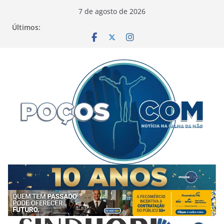
Pular
7 de agosto de 2026
para
Últimos:
o
conteúdo