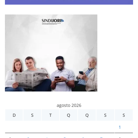
agosto 2026
D
S
T
Q
Q
S
S
1