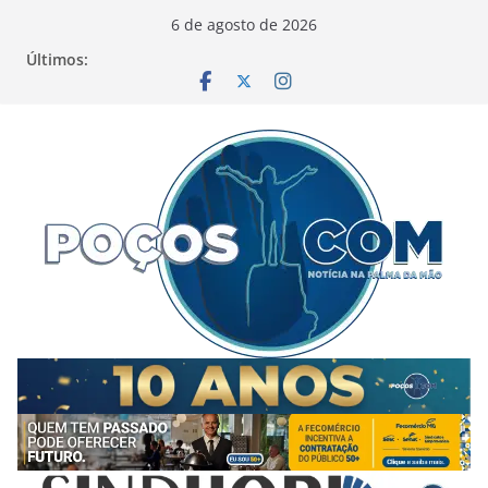
Pular
6 de agosto de 2026
para
Últimos:
o
conteúdo