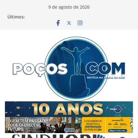
Pular
9 de agosto de 2026
para
Últimos:
o
conteúdo