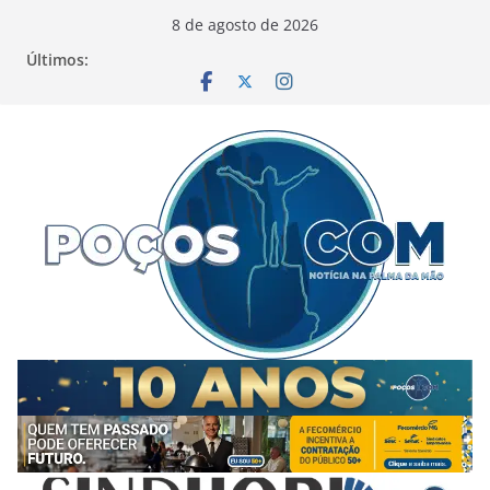
Pular
8 de agosto de 2026
para
Últimos:
o
conteúdo