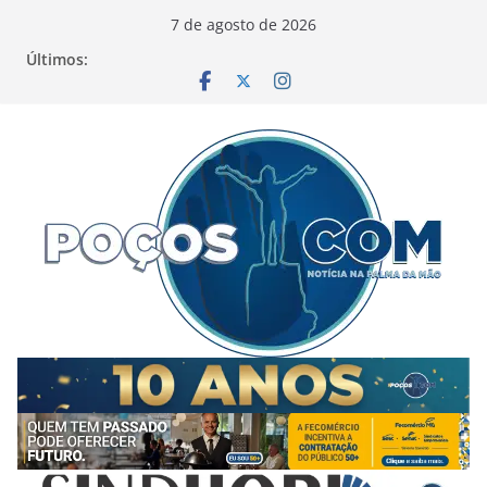
Pular
7 de agosto de 2026
para
Últimos:
o
conteúdo