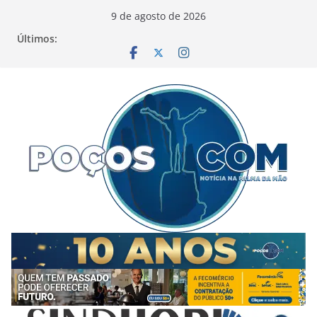
Pular
9 de agosto de 2026
para
Últimos:
o
conteúdo