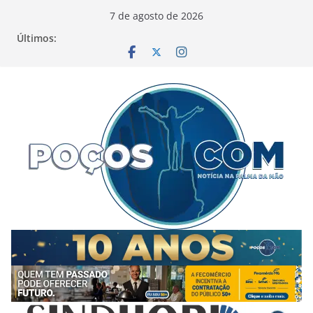
Pular
7 de agosto de 2026
para
Últimos:
o
conteúdo