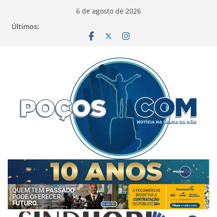
Pular
6 de agosto de 2026
para
Últimos:
o
conteúdo