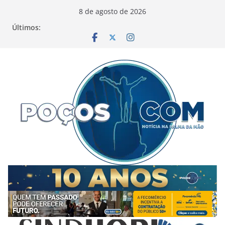
Pular
8 de agosto de 2026
para
Últimos:
o
conteúdo