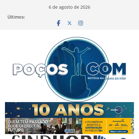
Pular
6 de agosto de 2026
para
Últimos:
o
conteúdo