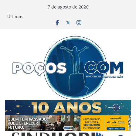
Pular
7 de agosto de 2026
para
Últimos:
o
conteúdo