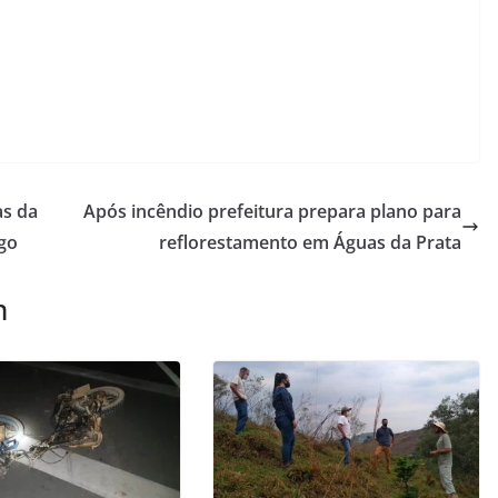
as da
Após incêndio prefeitura prepara plano para
go
reflorestamento em Águas da Prata
m