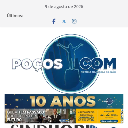
Pular
9 de agosto de 2026
para
Últimos:
o
conteúdo