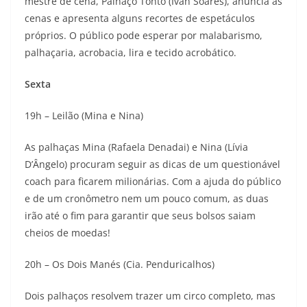
mestre de cena, Palhaço Tonto (Ivan Soares), anuncia as
cenas e apresenta alguns recortes de espetáculos
próprios. O público pode esperar por malabarismo,
palhaçaria, acrobacia, lira e tecido acrobático.
Sexta
19h – Leilão (Mina e Nina)
As palhaças Mina (Rafaela Denadai) e Nina (Lívia
D’Ângelo) procuram seguir as dicas de um questionável
coach para ficarem milionárias. Com a ajuda do público
e de um cronômetro nem um pouco comum, as duas
irão até o fim para garantir que seus bolsos saiam
cheios de moedas!
20h – Os Dois Manés (Cia. Penduricalhos)
Dois palhaços resolvem trazer um circo completo, mas