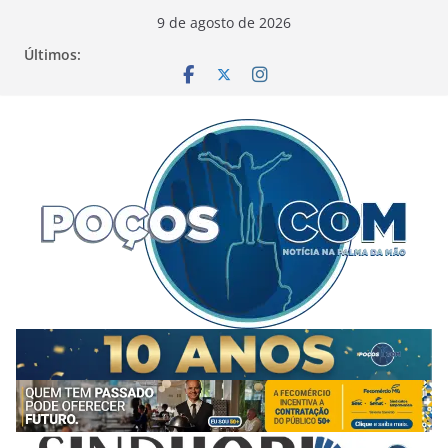
Pular
9 de agosto de 2026
para
Últimos:
o
conteúdo