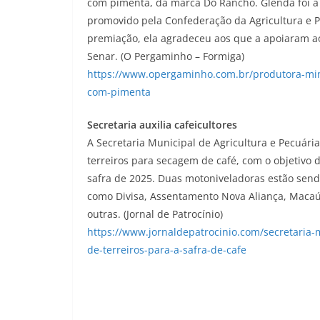
com pimenta, da marca Do Rancho. Glenda foi a ú
promovido pela Confederação da Agricultura e P
premiação, ela agradeceu aos que a apoiaram a
Senar. (O Pergaminho – Formiga)
https://www.opergaminho.com.br/produtora-mine
com-pimenta
Secretaria auxilia cafeicultores
A Secretaria Municipal de Agricultura e Pecuári
terreiros para secagem de café, com o objetivo d
safra de 2025. Duas motoniveladoras estão sendo
como Divisa, Assentamento Nova Aliança, Macaúb
outras. (Jornal de Patrocínio)
https://www.jornaldepatrocinio.com/secretaria-m
de-terreiros-para-a-safra-de-cafe