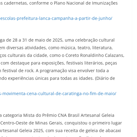
as cadernetas, conforme o Plano Nacional de Imunizações
-escolas-prefeitura-lanca-campanha-a-partir-de-junho/
inga de 28 a 31 de maio de 2025, uma celebração cultural
em diversas atividades, como música, teatro, literatura,
ços culturais da cidade, como o Coreto Ronaldinho Calazans,
 com destaque para exposições, festivais literários, peças
um festival de rock. A programação visa envolver toda a
do experiências únicas para todas as idades. (Diário de
ros-movimenta-cena-cultural-de-caratinga-no-fim-de-maio/
a categoria Mista do Prêmio CNA Brasil Artesanal Geleia
 Centro-Oeste de Minas Gerais, conquistou o primeiro lugar
Artesanal Geleia 2025, com sua receita de geleia de abacaxi