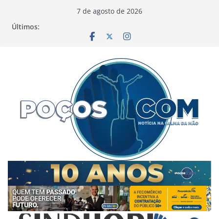
Pular
7 de agosto de 2026
para
Últimos:
o
conteúdo