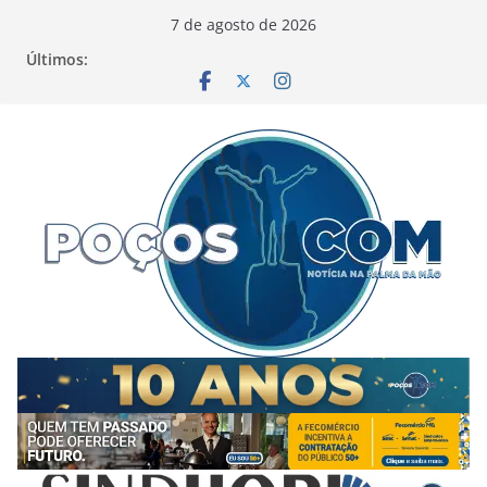
Pular
7 de agosto de 2026
para
Últimos:
o
conteúdo