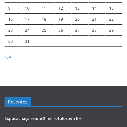
9
10
11
12
13
14
15
16
17
18
19
20
21
22
23
24
25
26
27
28
29
30
31
« jul
Recentes
Expocachaça reúne 2 mil rótulos em BH