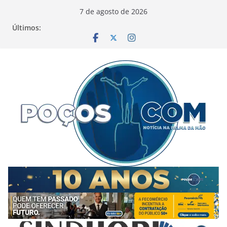
Pular
7 de agosto de 2026
para
Últimos:
o
conteúdo