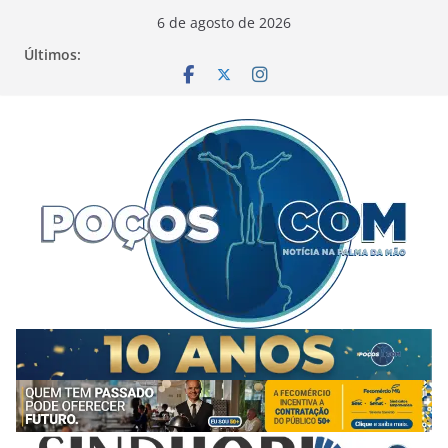
Pular
6 de agosto de 2026
para
Últimos:
o
conteúdo