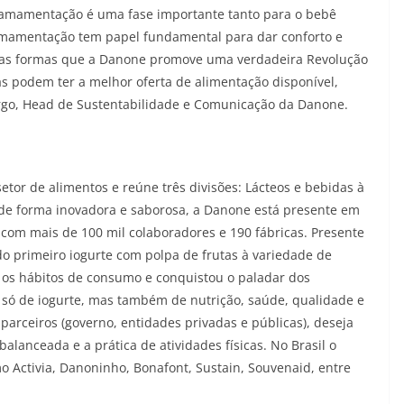
 amamentação é uma fase importante tanto para o bebê
 amamentação tem papel fundamental para dar conforto e
a das formas que a Danone promove uma verdadeira Revolução
as podem ter a melhor oferta de alimentação disponível,
margo, Head de Sustentabilidade e Comunicação da Danone.
tor de alimentos e reúne três divisões: Lácteos e bebidas à
 de forma inovadora e saborosa, a Danone está presente em
 com mais de 100 mil colaboradores e 190 fábricas. Presente
do primeiro iogurte com polpa de frutas à variedade de
 os hábitos de consumo e conquistou o paladar dos
 só de iogurte, mas também de nutrição, saúde, qualidade e
parceiros (governo, entidades privadas e públicas), deseja
alanceada e a prática de atividades físicas. No Brasil o
o Activia, Danoninho, Bonafont, Sustain, Souvenaid, entre