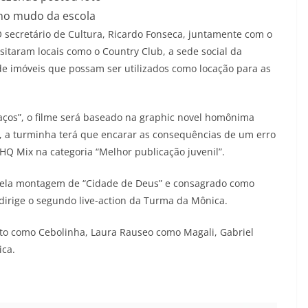
 no mudo da escola
 O secretário de Cultura, Ricardo Fonseca, juntamente com o
sitaram locais como o Country Club, a sede social da
de imóveis que possam ser utilizados como locação para as
aços”, o filme será baseado na graphic novel homônima
a, a turminha terá que encarar as consequências de um erro
 HQ Mix na categoria “Melhor publicação juvenil”.
r pela montagem de “Cidade de Deus” e consagrado como
dirige o segundo live-action da Turma da Mônica.
tto como Cebolinha, Laura Rauseo como Magali, Gabriel
ica.