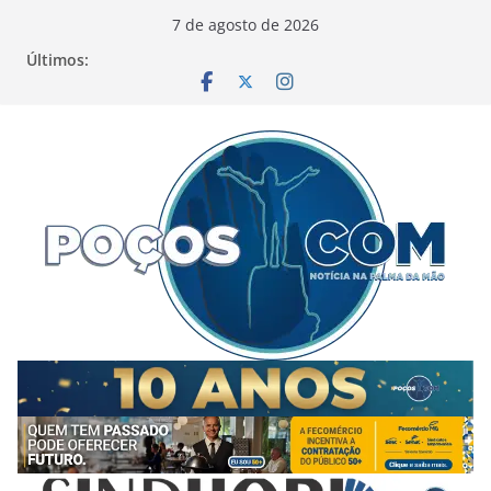
Pular
7 de agosto de 2026
para
Últimos:
o
conteúdo