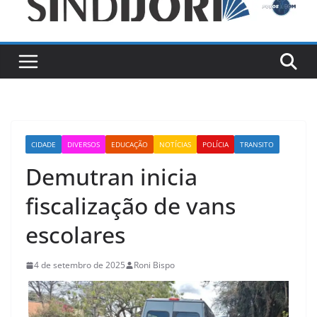
CIDADE
DIVERSOS
EDUCAÇÃO
NOTÍCIAS
POLÍCIA
TRANSITO
Demutran inicia
fiscalização de vans
escolares
4 de setembro de 2025
Roni Bispo