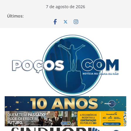
Pular
7 de agosto de 2026
para
Últimos:
o
conteúdo