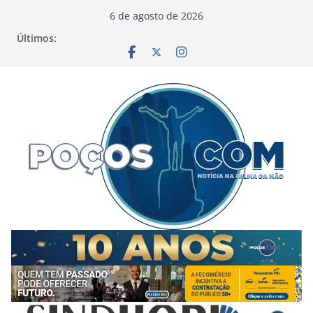
Pular
6 de agosto de 2026
para
Últimos:
o
conteúdo