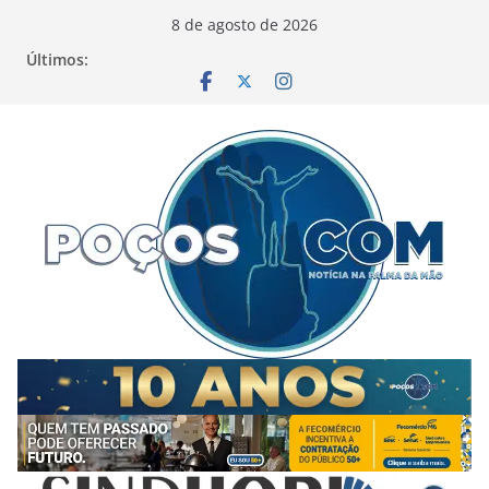
Pular
8 de agosto de 2026
para
Últimos:
o
conteúdo