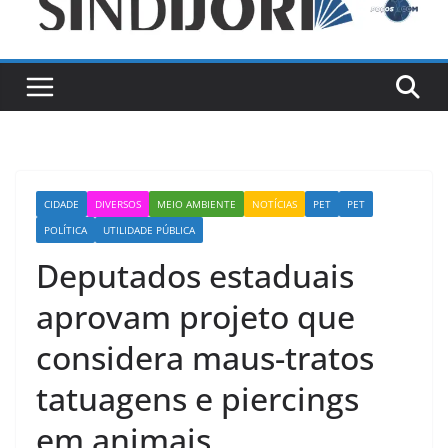
CIDADE
DIVERSOS
MEIO AMBIENTE
NOTÍCIAS
PET
PET
POLÍTICA
UTILIDADE PÚBLICA
Deputados estaduais
aprovam projeto que
considera maus-tratos
tatuagens e piercings
em animais