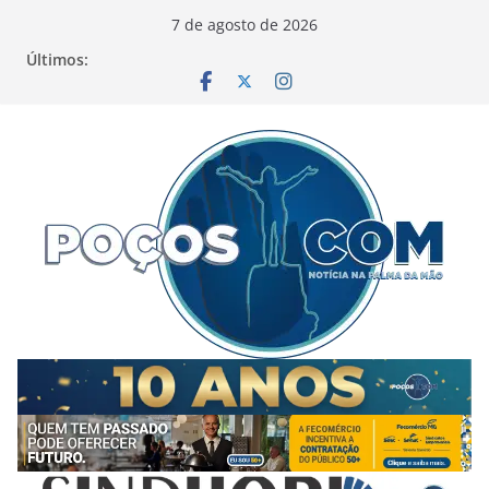
Pular
7 de agosto de 2026
para
Últimos:
o
conteúdo