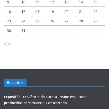
9
10
11
12
13
14
15
16
17
18
19
20
21
22
23
24
25
26
27
28
29
30
31
« jul
Recentes
Exposição “O Silêncio da Sucata” reúne esculturas
produzidas com materiais descartado