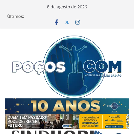
Pular
8 de agosto de 2026
para
Últimos:
o
conteúdo