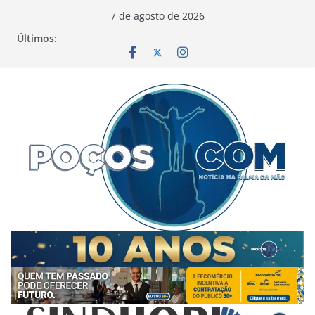
Pular
7 de agosto de 2026
para
Últimos:
o
conteúdo