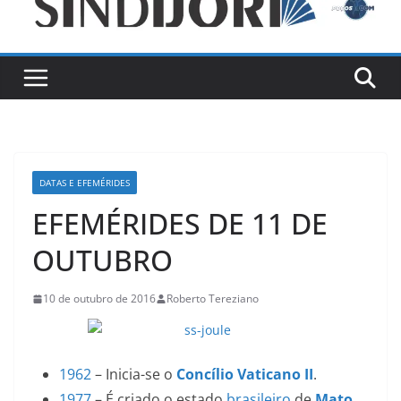
DATAS E EFEMÉRIDES
EFEMÉRIDES DE 11 DE
OUTUBRO
10 de outubro de 2016
Roberto Tereziano
1962
– Inicia-se o
Concílio Vaticano II
.
1977
– É criado o estado
brasileiro
de
Mato