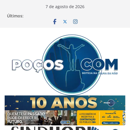
Pular
7 de agosto de 2026
para
Últimos:
o
conteúdo