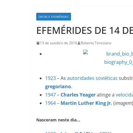
DATAS E EFEMÉRIDES
EFEMÉRIDES DE 14 
13 de outubro de 2016
Roberto Tereziano
1923
– As
autoridades soviéticas
substi
gregoriano
.
1947
–
Charles Yeager
atinge a
veloci
1964
–
Martin Luther King Jr.
(
imagem
Nasceram neste dia…