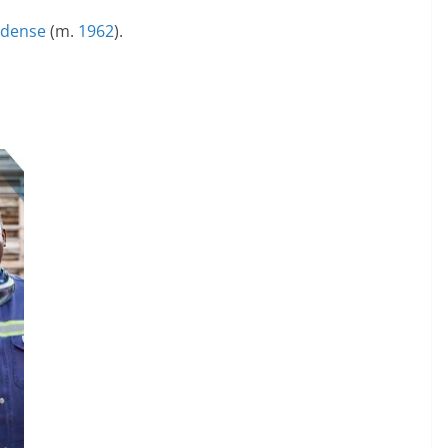
idense
(m.
1962
).