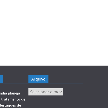
Arquivo
Arquivo
ndia planeja
e tratamento de
destaques de