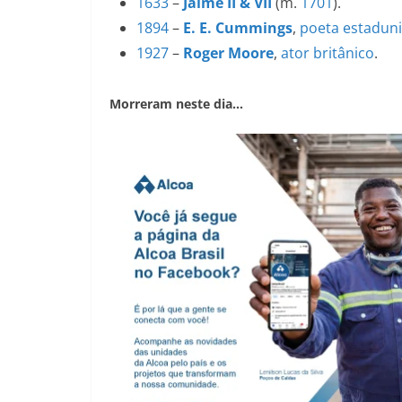
1633
–
Jaime II & VII
(m.
1701
).
1894
–
E. E. Cummings
,
poeta
estadun
1927
–
Roger Moore
,
ator
britânico
.
Morreram neste dia…