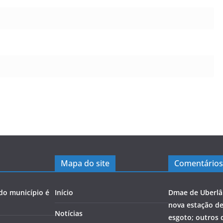
Mapa do site
Comentários
 do município é
Início
Dmae de Uberlâ
nova estação d
Notícias
esgoto; outros 