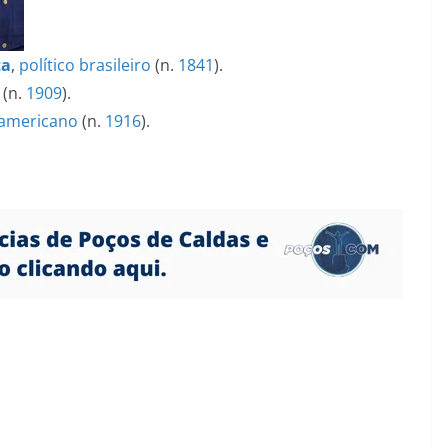
ta
,
político
brasileiro
(n.
1841
).
(n.
1909
).
-americano
(n.
1916
).