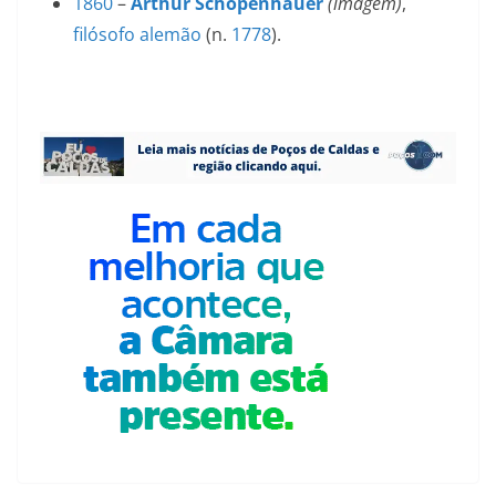
1860
–
Arthur Schopenhauer
(imagem)
,
filósofo
alemão
(n.
1778
).