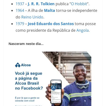
1937
–
J. R. R. Tolkien
publica “
O Hobbit
“.
1964
– A ilha de
Malta
torna-se independente
do
Reino Unido
.
1979
–
José Eduardo dos Santos
toma posse
como presidente da República de
Angola
.
Nasceram neste dia…