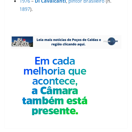
1976
–
Di Cavalcanti
,
pintor
brasileiro
(n.
1897
).