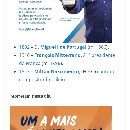
1802
–
D. Miguel I de Portugal
(m.
1866
).
1916
–
François Mitterrand
,
21°
presidente
da França
(m.
1996
).
1942
–
Milton Nascimento
, (FOTO)
cantor
e
compositor
brasileiro
.
Morreram neste dia…