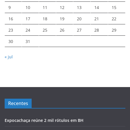
9
10
11
12
13
14
15
16
17
18
19
20
21
22
23
24
25
26
27
28
29
30
31
« jul
Recentes
Expocachaça reúne 2 mil rótulos em BH