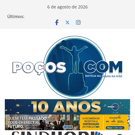
Pular
6 de agosto de 2026
para
Últimos:
o
conteúdo